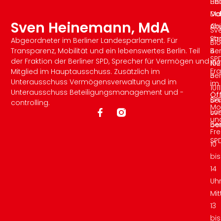
un
He
He
Da
Md
Md
Sven Heinemann, MdA
Ab
Gr
Sv
vo
St
Abgeordneter im Berliner Landesparlament. Für
Bl
Transparenz, Mobilität und ein lebenswertes Berlin. Teil
Ber
4
SP
der Fraktion der Berliner SPD, Sprecher für Vermögen und
Nie
10
Fra
Mitglied im Hauptausschuss. Zusätzlich im
5
Ber
Unterausschuss Vermögensverwaltung und im
im
1011
Unterausschuss Beteiligungsmanagement und -
Öf
SP
Ber
controlling.
Mo
La
sv
un
Ber
ber
Fre
SP
10
bis
14
Uh
Mi
13
bis