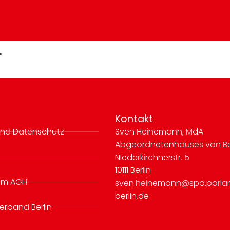
r
Kontakt
nd Datenschutz
Sven Heinemann, MdA
Abgeordnetenhauses von Be
Niederkirchnerstr. 5
10111 Berlin
 im AGH
sven.heinemann@spd.parla
berlin.de
erband Berlin