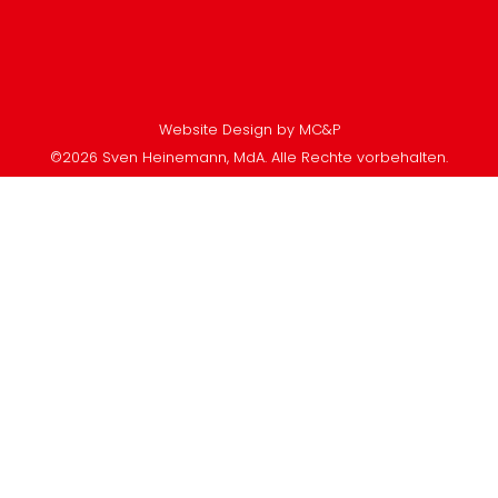
Website Design by MC&P
©2026 Sven Heinemann, MdA. Alle Rechte vorbehalten.